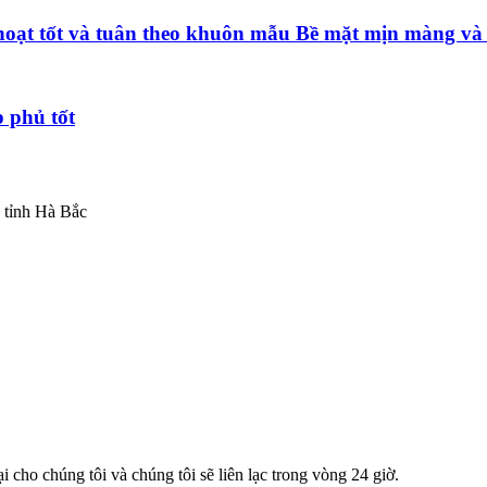
h hoạt tốt và tuân theo khuôn mẫu Bề mặt mịn màng v
p phủ tốt
 tỉnh Hà Bắc
 cho chúng tôi và chúng tôi sẽ liên lạc trong vòng 24 giờ.