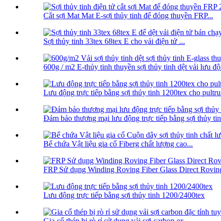
Cắt sợi Mat Mat E-sợi thủy tinh để đóng thuyền FRP...
Sợi thủy tinh 33tex 68tex E cho vải điện tử ...
600g / m2 E-thủy tinh thuyền sợi thủy tinh dệt vải lưu độn
Lưu động trực tiếp bằng sợi thủy tinh 1200tex cho pultrus
Đảm bảo thương mại lưu động trực tiếp bằng sợi thủy ti
Bể chứa Vật liệu gia cố Fiberg chất lượng cao...
FRP Sử dụng Winding Roving Fiber Glass Direct Rovin
Lưu động trực tiếp bằng sợi thủy tinh 1200/2400tex
Gia cố thép bị rò rỉ sử dụng vải sợi carbon ex ...