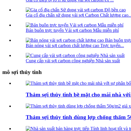
Gia cố địa chấn sử dụng vải sợi Carbon Chất lượng cao..
Bán buôn trực tuyến Vải sợi carbon Mẫu miễn phí
Bán nóng vải sợi carbon chất lượng cao Trực tuyến...
Cung cấp vải sợi carbon công nghiệp Nhà sản xuất
mô sợi thủy tinh
Thảm sợi thủy tinh bề mặt cho mái nhà với
Thảm sợi thủy tinh dùng lợp chống thấm 5