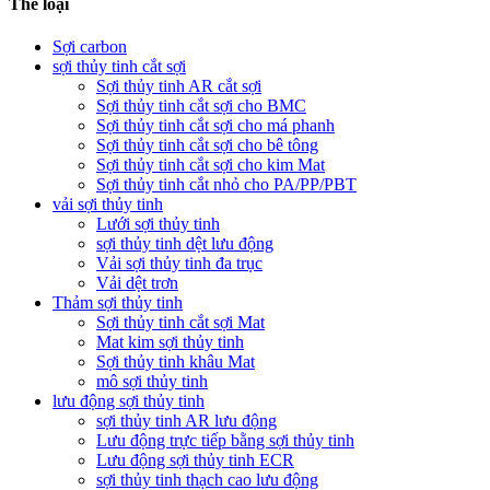
Thể loại
Sợi carbon
sợi thủy tinh cắt sợi
Sợi thủy tinh AR cắt sợi
Sợi thủy tinh cắt sợi cho BMC
Sợi thủy tinh cắt sợi cho má phanh
Sợi thủy tinh cắt sợi cho bê tông
Sợi thủy tinh cắt sợi cho kim Mat
Sợi thủy tinh cắt nhỏ cho PA/PP/PBT
vải sợi thủy tinh
Lưới sợi thủy tinh
sợi thủy tinh dệt lưu động
Vải sợi thủy tinh đa trục
Vải dệt trơn
Thảm sợi thủy tinh
Sợi thủy tinh cắt sợi Mat
Mat kim sợi thủy tinh
Sợi thủy tinh khâu Mat
mô sợi thủy tinh
lưu động sợi thủy tinh
sợi thủy tinh AR lưu động
Lưu động trực tiếp bằng sợi thủy tinh
Lưu động sợi thủy tinh ECR
sợi thủy tinh thạch cao lưu động