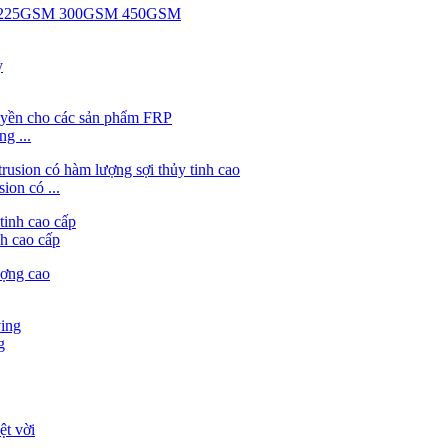
g ...
ion có ...
nh cao cấp
g