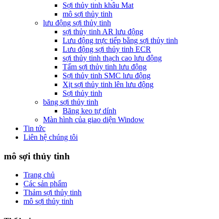
Sợi thủy tinh khâu Mat
mô sợi thủy tinh
lưu động sợi thủy tinh
sợi thủy tinh AR lưu động
Lưu động trực tiếp bằng sợi thủy tinh
Lưu động sợi thủy tinh ECR
sợi thủy tinh thạch cao lưu động
Tấm sợi thủy tinh lưu động
Sợi thủy tinh SMC lưu động
Xịt sợi thủy tinh lên lưu động
Sợi thủy tinh
băng sợi thủy tinh
Băng keo tự dính
Màn hình của giao diện Window
Tin tức
Liên hệ chúng tôi
mô sợi thủy tinh
Trang chủ
Các sản phẩm
Thảm sợi thủy tinh
mô sợi thủy tinh