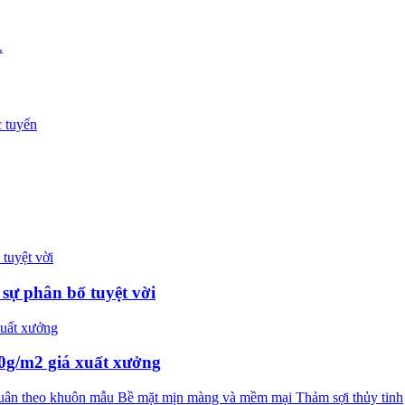
.
 sự phân bố tuyệt vời
0g/m2 giá xuất xưởng