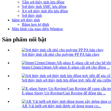
Tấm sợi thủy tinh lưu động
Sợi thủy tinh SMC lưu động
Xịt sợi thủy tinh lên lưu động
Sợi thủy tinh
băng sợi thủy tinh
Băng keo tự dính
Màn hình của giao diện Window
Sản phẩm nổi bật
Sợi thủy tinh cắt nhỏ cho polyme PP PA bán chạy
6mm/12mm/24mm AR-glass E-glass cắt sợi cho đồng ...
Sợi thủy tinh sợi thủy tinh lưu động trực tiếp để gia cường
E-glass Spray Up Roving/Gun Roving để đóng tàu ...
AR Vải lưới sợi thủy tinh được sử dụng trong co...