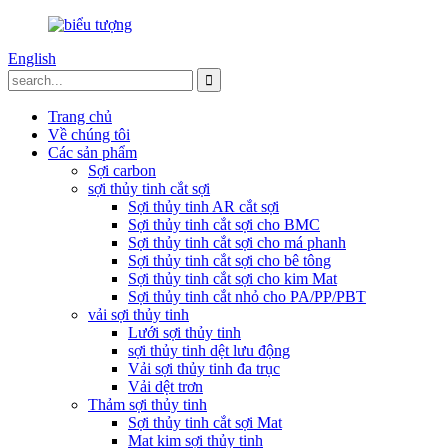
English
Trang chủ
Về chúng tôi
Các sản phẩm
Sợi carbon
sợi thủy tinh cắt sợi
Sợi thủy tinh AR cắt sợi
Sợi thủy tinh cắt sợi cho BMC
Sợi thủy tinh cắt sợi cho má phanh
Sợi thủy tinh cắt sợi cho bê tông
Sợi thủy tinh cắt sợi cho kim Mat
Sợi thủy tinh cắt nhỏ cho PA/PP/PBT
vải sợi thủy tinh
Lưới sợi thủy tinh
sợi thủy tinh dệt lưu động
Vải sợi thủy tinh đa trục
Vải dệt trơn
Thảm sợi thủy tinh
Sợi thủy tinh cắt sợi Mat
Mat kim sợi thủy tinh